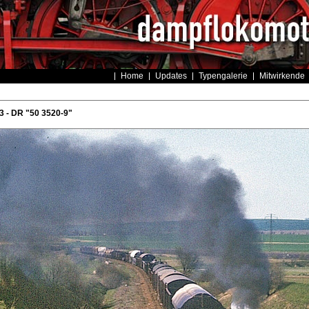
Home
Updates
Typengalerie
Mitwirkende
 - DR "50 3520-9"