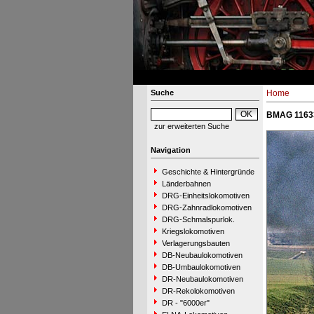
Suche
Home
BMAG 11633
zur erweiterten Suche
Navigation
Geschichte & Hintergründe
Länderbahnen
DRG-Einheitslokomotiven
DRG-Zahnradlokomotiven
DRG-Schmalspurlok.
Kriegslokomotiven
Verlagerungsbauten
DB-Neubaulokomotiven
DB-Umbaulokomotiven
DR-Neubaulokomotiven
DR-Rekolokomotiven
DR - "6000er"