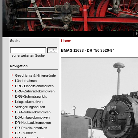
Suche
Home
BMAG 11633 - DR "50 3520-9"
zur erweiterten Suche
Navigation
Geschichte & Hintergründe
Länderbahnen
DRG-Einheitslokomotiven
DRG-Zahnradlokomotiven
DRG-Schmalspurlok.
Kriegslokomotiven
Verlagerungsbauten
DB-Neubaulokomotiven
DB-Umbaulokomotiven
DR-Neubaulokomotiven
DR-Rekolokomotiven
DR - "6000er"