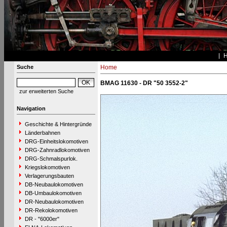
Suche
Home
BMAG 11630 - DR "50 3552-2"
zur erweiterten Suche
Navigation
Geschichte & Hintergründe
Länderbahnen
DRG-Einheitslokomotiven
DRG-Zahnradlokomotiven
DRG-Schmalspurlok.
Kriegslokomotiven
Verlagerungsbauten
DB-Neubaulokomotiven
DB-Umbaulokomotiven
DR-Neubaulokomotiven
DR-Rekolokomotiven
DR - "6000er"