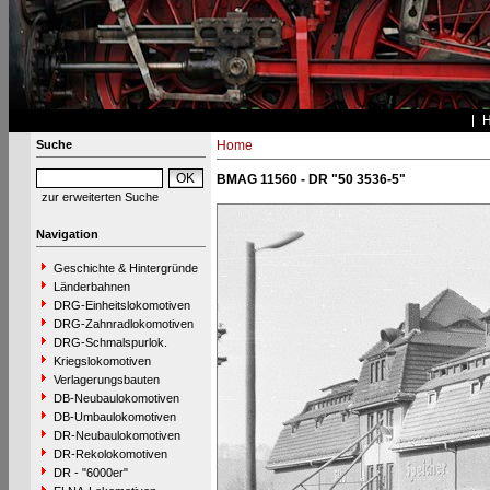
Suche
Home
BMAG 11560 - DR "50 3536-5"
zur erweiterten Suche
Navigation
Geschichte & Hintergründe
Länderbahnen
DRG-Einheitslokomotiven
DRG-Zahnradlokomotiven
DRG-Schmalspurlok.
Kriegslokomotiven
Verlagerungsbauten
DB-Neubaulokomotiven
DB-Umbaulokomotiven
DR-Neubaulokomotiven
DR-Rekolokomotiven
DR - "6000er"