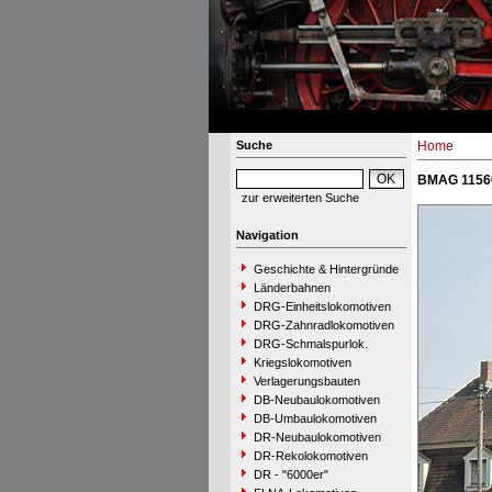
Suche
Home
BMAG 11560
zur erweiterten Suche
Navigation
Geschichte & Hintergründe
Länderbahnen
DRG-Einheitslokomotiven
DRG-Zahnradlokomotiven
DRG-Schmalspurlok.
Kriegslokomotiven
Verlagerungsbauten
DB-Neubaulokomotiven
DB-Umbaulokomotiven
DR-Neubaulokomotiven
DR-Rekolokomotiven
DR - "6000er"