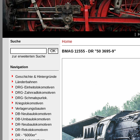
Suche
Home
BMAG 11555 - DR "50 3695-9"
zur erweiterten Suche
Navigation
Geschichte & Hintergründe
Länderbahnen
DRG-Einheitslokomotiven
DRG-Zahnradlokomotiven
DRG-Schmalspurlok.
Kriegslokomotiven
Verlagerungsbauten
DB-Neubaulokomotiven
DB-Umbaulokomotiven
DR-Neubaulokomotiven
DR-Rekolokomotiven
DR - "6000er"