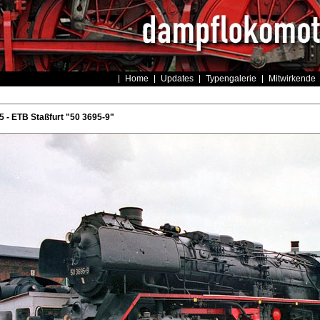
Home
Updates
Typengalerie
Mitwirkende
- ETB Staßfurt "50 3695-9"