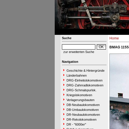
Suche
Home
BMAG 11555 
zur erweiterten Suche
Navigation
Geschichte & Hintergründe
Länderbahnen
DRG-Einheitslokomotiven
DRG-Zahnradlokomotiven
DRG-Schmalspurlok.
Kriegslokomotiven
Verlagerungsbauten
DB-Neubaulokomotiven
DB-Umbaulokomotiven
DR-Neubaulokomotiven
DR-Rekolokomotiven
DR - "6000er"