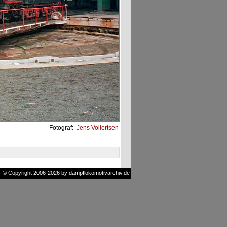
Fotograf:
Jens Vollertsen
© Copyright 2006-2026 by dampflokomotivarchiv.de