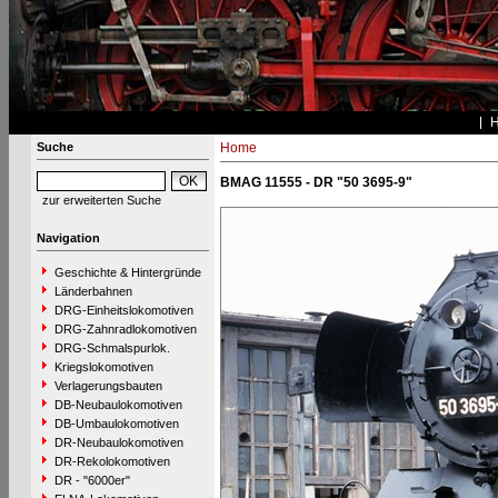
Suche
Home
BMAG 11555 - DR "50 3695-9"
zur erweiterten Suche
Navigation
Geschichte & Hintergründe
Länderbahnen
DRG-Einheitslokomotiven
DRG-Zahnradlokomotiven
DRG-Schmalspurlok.
Kriegslokomotiven
Verlagerungsbauten
DB-Neubaulokomotiven
DB-Umbaulokomotiven
DR-Neubaulokomotiven
DR-Rekolokomotiven
DR - "6000er"