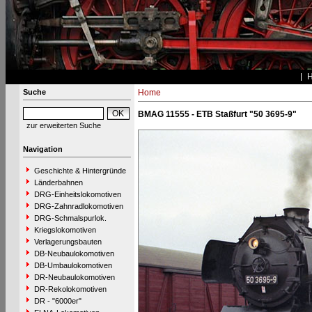
Suche
Home
BMAG 11555 - ETB Staßfurt "50 3695-9"
zur erweiterten Suche
Navigation
Geschichte & Hintergründe
Länderbahnen
DRG-Einheitslokomotiven
DRG-Zahnradlokomotiven
DRG-Schmalspurlok.
Kriegslokomotiven
Verlagerungsbauten
DB-Neubaulokomotiven
DB-Umbaulokomotiven
DR-Neubaulokomotiven
DR-Rekolokomotiven
DR - "6000er"