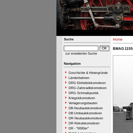
Suche
Home
BMAG 11555
zur erweiterten Suche
Navigation
Geschichte & Hintergründe
Länderbahnen
DRG-Einheitslokomotiven
DRG-Zahnradlokomotiven
DRG-Schmalspurlok.
Kriegslokomotiven
Verlagerungsbauten
DB-Neubaulokomotiven
DB-Umbaulokomotiven
DR-Neubaulokomotiven
DR-Rekolokomotiven
DR - "6000er"