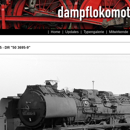
Home
Updates
Typengalerie
Mitwirkende
 - DR "50 3695-9"