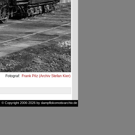
Fotograf:
Frank Pilz (Archiv Stefan Kier)
© Copyright 2006-2026 by dampflokomotivarchiv.de