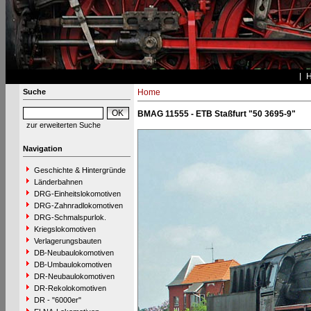
Suche
Home
BMAG 11555 - ETB Staßfurt "50 3695-9"
zur erweiterten Suche
Navigation
Geschichte & Hintergründe
Länderbahnen
DRG-Einheitslokomotiven
DRG-Zahnradlokomotiven
DRG-Schmalspurlok.
Kriegslokomotiven
Verlagerungsbauten
DB-Neubaulokomotiven
DB-Umbaulokomotiven
DR-Neubaulokomotiven
DR-Rekolokomotiven
DR - "6000er"