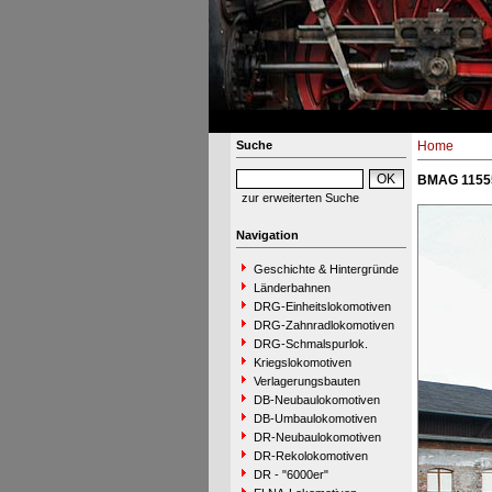
Suche
Home
BMAG 11555 
zur erweiterten Suche
Navigation
Geschichte & Hintergründe
Länderbahnen
DRG-Einheitslokomotiven
DRG-Zahnradlokomotiven
DRG-Schmalspurlok.
Kriegslokomotiven
Verlagerungsbauten
DB-Neubaulokomotiven
DB-Umbaulokomotiven
DR-Neubaulokomotiven
DR-Rekolokomotiven
DR - "6000er"