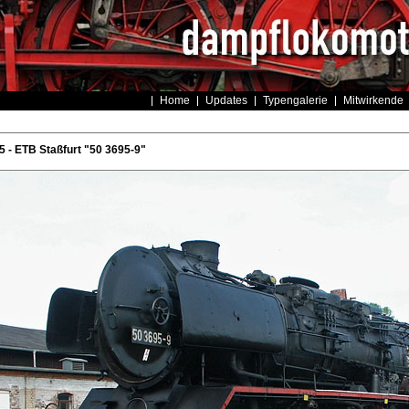
Home
Updates
Typengalerie
Mitwirkende
- ETB Staßfurt "50 3695-9"