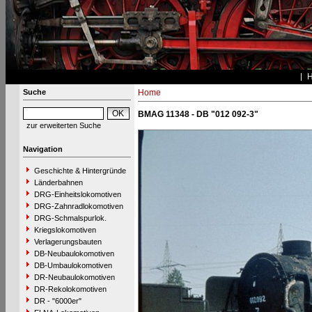
Suche
Home
BMAG 11348 - DB "012 092-3"
zur erweiterten Suche
Navigation
Geschichte & Hintergründe
Länderbahnen
DRG-Einheitslokomotiven
DRG-Zahnradlokomotiven
DRG-Schmalspurlok.
Kriegslokomotiven
Verlagerungsbauten
DB-Neubaulokomotiven
DB-Umbaulokomotiven
DR-Neubaulokomotiven
DR-Rekolokomotiven
DR - "6000er"