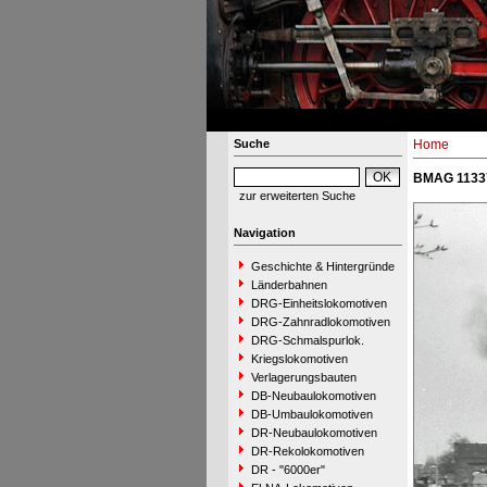
Suche
Home
BMAG 11337
zur erweiterten Suche
Navigation
Geschichte & Hintergründe
Länderbahnen
DRG-Einheitslokomotiven
DRG-Zahnradlokomotiven
DRG-Schmalspurlok.
Kriegslokomotiven
Verlagerungsbauten
DB-Neubaulokomotiven
DB-Umbaulokomotiven
DR-Neubaulokomotiven
DR-Rekolokomotiven
DR - "6000er"