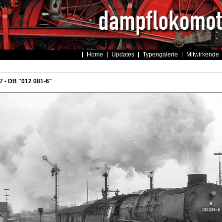
Home
Updates
Typengalerie
Mitwirkende
 - DB "012 081-6"