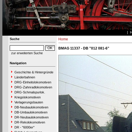
Suche
Home
BMAG 11337 - DB "012 081-6"
zur erweiterten Suche
Navigation
Geschichte & Hintergründe
Länderbahnen
DRG-Einheitslokomotiven
DRG-Zahnradlokomotiven
DRG-Schmalspurlok.
Kriegslokomotiven
Verlagerungsbauten
DB-Neubaulokomotiven
DB-Umbaulokomotiven
DR-Neubaulokomotiven
DR-Rekolokomotiven
DR - "6000er"