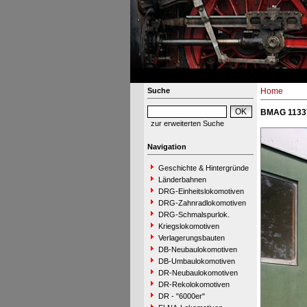
Suche
Home
BMAG 11337
zur erweiterten Suche
Navigation
Geschichte & Hintergründe
Länderbahnen
DRG-Einheitslokomotiven
DRG-Zahnradlokomotiven
DRG-Schmalspurlok.
Kriegslokomotiven
Verlagerungsbauten
DB-Neubaulokomotiven
DB-Umbaulokomotiven
DR-Neubaulokomotiven
DR-Rekolokomotiven
DR - "6000er"