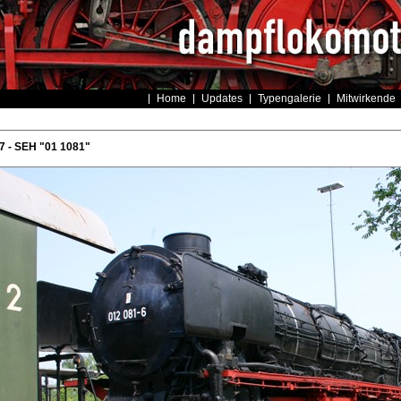
Home
Updates
Typengalerie
Mitwirkende
 - SEH "01 1081"