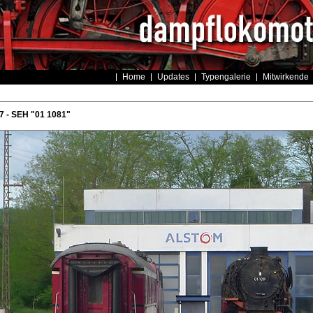
Home
Updates
Typengalerie
Mitwirkende
 - SEH "01 1081"