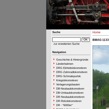
Suche
Home
BMAG 11337
zur erweiterten Suche
Navigation
Geschichte & Hintergründe
Länderbahnen
DRG-Einheitslokomotiven
DRG-Zahnradlokomotiven
DRG-Schmalspurlok.
Kriegslokomotiven
Verlagerungsbauten
DB-Neubaulokomotiven
DB-Umbaulokomotiven
DR-Neubaulokomotiven
DR-Rekolokomotiven
DR - "6000er"