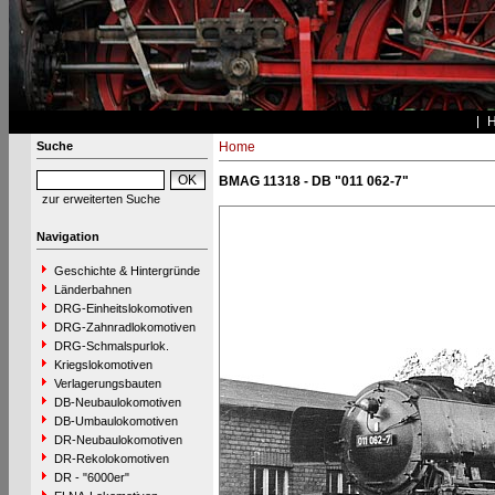
Suche
Home
BMAG 11318 - DB "011 062-7"
zur erweiterten Suche
Navigation
Geschichte & Hintergründe
Länderbahnen
DRG-Einheitslokomotiven
DRG-Zahnradlokomotiven
DRG-Schmalspurlok.
Kriegslokomotiven
Verlagerungsbauten
DB-Neubaulokomotiven
DB-Umbaulokomotiven
DR-Neubaulokomotiven
DR-Rekolokomotiven
DR - "6000er"