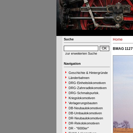
Suche
Home
BMAG 11279
zur erweiterten Suche
Navigation
Geschichte & Hintergründe
Länderbahnen
DRG-Einheitslokomotiven
DRG-Zahnradlokomotiven
DRG-Schmalspurlok.
Kriegslokomotiven
Verlagerungsbauten
DB-Neubaulokomotiven
DB-Umbaulokomotiven
DR-Neubaulokomotiven
DR-Rekolokomotiven
DR - "6000er"