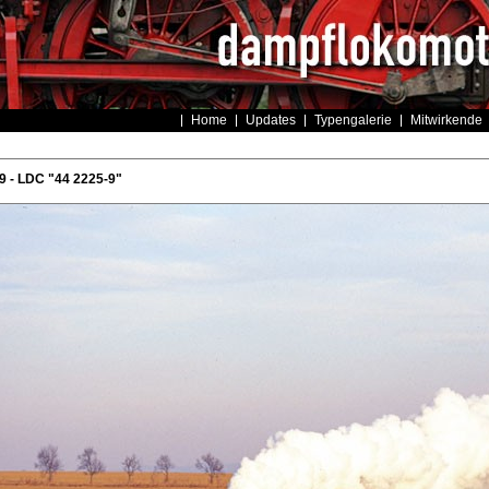
Home
Updates
Typengalerie
Mitwirkende
 - LDC "44 2225-9"