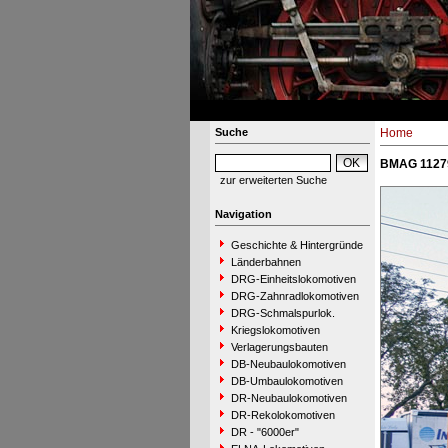
Suche
Home
BMAG 11279
zur erweiterten Suche
Navigation
Geschichte & Hintergründe
Länderbahnen
DRG-Einheitslokomotiven
DRG-Zahnradlokomotiven
DRG-Schmalspurlok.
Kriegslokomotiven
Verlagerungsbauten
DB-Neubaulokomotiven
DB-Umbaulokomotiven
DR-Neubaulokomotiven
DR-Rekolokomotiven
DR - "6000er"