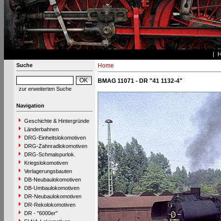
Suche
Home
BMAG 11071 - DR "41 1132-4"
zur erweiterten Suche
Navigation
Geschichte & Hintergründe
Länderbahnen
DRG-Einheitslokomotiven
DRG-Zahnradlokomotiven
DRG-Schmalspurlok.
Kriegslokomotiven
Verlagerungsbauten
DB-Neubaulokomotiven
DB-Umbaulokomotiven
DR-Neubaulokomotiven
DR-Rekolokomotiven
DR - "6000er"