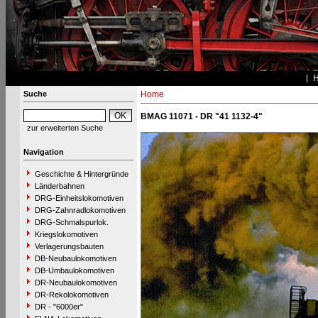
Suche
Home
BMAG 11071 - DR "41 1132-4"
zur erweiterten Suche
Navigation
Geschichte & Hintergründe
Länderbahnen
DRG-Einheitslokomotiven
DRG-Zahnradlokomotiven
DRG-Schmalspurlok.
Kriegslokomotiven
Verlagerungsbauten
DB-Neubaulokomotiven
DB-Umbaulokomotiven
DR-Neubaulokomotiven
DR-Rekolokomotiven
DR - "6000er"