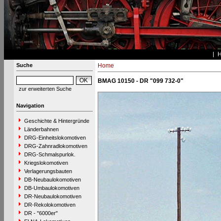
Suche
Home
BMAG 10150 - DR "099 732-0"
zur erweiterten Suche
Navigation
Geschichte & Hintergründe
Länderbahnen
DRG-Einheitslokomotiven
DRG-Zahnradlokomotiven
DRG-Schmalspurlok.
Kriegslokomotiven
Verlagerungsbauten
DB-Neubaulokomotiven
DB-Umbaulokomotiven
DR-Neubaulokomotiven
DR-Rekolokomotiven
DR - "6000er"