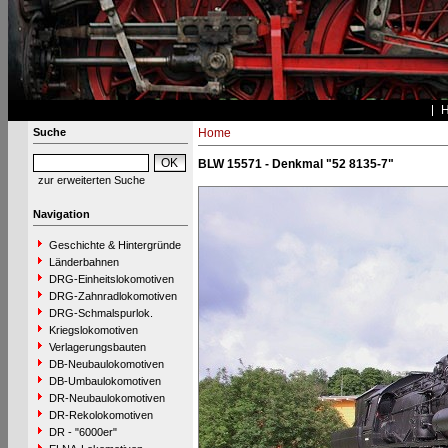
Suche
Home
BLW 15571 - Denkmal "52 8135-7"
zur erweiterten Suche
Navigation
Geschichte & Hintergründe
Länderbahnen
DRG-Einheitslokomotiven
DRG-Zahnradlokomotiven
DRG-Schmalspurlok.
Kriegslokomotiven
Verlagerungsbauten
DB-Neubaulokomotiven
DB-Umbaulokomotiven
DR-Neubaulokomotiven
DR-Rekolokomotiven
DR - "6000er"