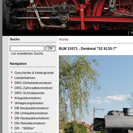
Suche
Home
BLW 15571 - Denkmal "52 8135-7"
zur erweiterten Suche
Navigation
Geschichte & Hintergründe
Länderbahnen
DRG-Einheitslokomotiven
DRG-Zahnradlokomotiven
DRG-Schmalspurlok.
Kriegslokomotiven
Verlagerungsbauten
DB-Neubaulokomotiven
DB-Umbaulokomotiven
DR-Neubaulokomotiven
DR-Rekolokomotiven
DR - "6000er"