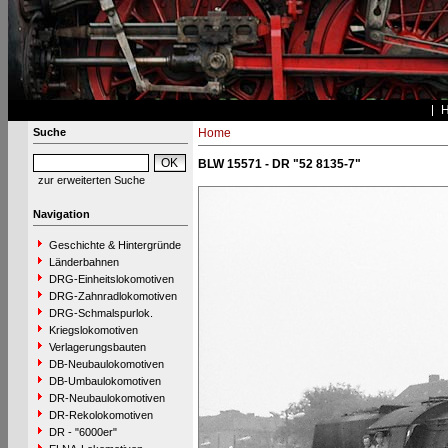
Suche
Home
BLW 15571 - DR "52 8135-7"
zur erweiterten Suche
Navigation
Geschichte & Hintergründe
Länderbahnen
DRG-Einheitslokomotiven
DRG-Zahnradlokomotiven
DRG-Schmalspurlok.
Kriegslokomotiven
Verlagerungsbauten
DB-Neubaulokomotiven
DB-Umbaulokomotiven
DR-Neubaulokomotiven
DR-Rekolokomotiven
DR - "6000er"