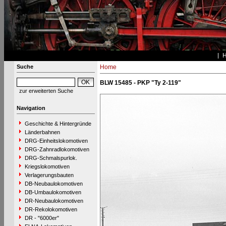
Suche
Home
BLW 15485 - PKP "Ty 2-119"
zur erweiterten Suche
Navigation
Geschichte & Hintergründe
Länderbahnen
DRG-Einheitslokomotiven
DRG-Zahnradlokomotiven
DRG-Schmalspurlok.
Kriegslokomotiven
Verlagerungsbauten
DB-Neubaulokomotiven
DB-Umbaulokomotiven
DR-Neubaulokomotiven
DR-Rekolokomotiven
DR - "6000er"