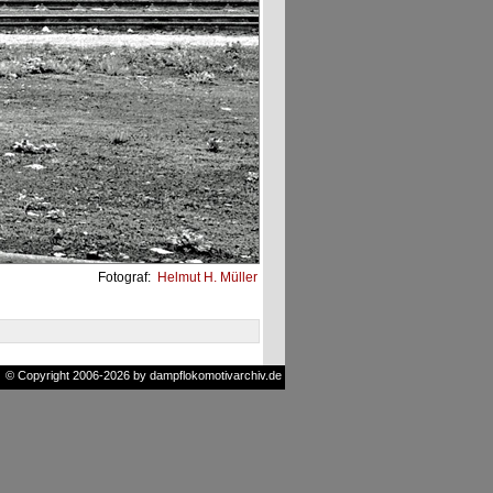
Fotograf:
Helmut H. Müller
© Copyright 2006-2026 by dampflokomotivarchiv.de