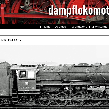
Home
Updates
Typengalerie
Mitwirkende
- DB "044 557-7"