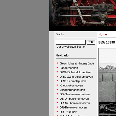
Suche
Home
BLW 15398 
zur erweiterten Suche
Navigation
Geschichte & Hintergründe
Länderbahnen
DRG-Einheitslokomotiven
DRG-Zahnradlokomotiven
DRG-Schmalspurlok.
Kriegslokomotiven
Verlagerungsbauten
DB-Neubaulokomotiven
DB-Umbaulokomotiven
DR-Neubaulokomotiven
DR-Rekolokomotiven
DR - "6000er"