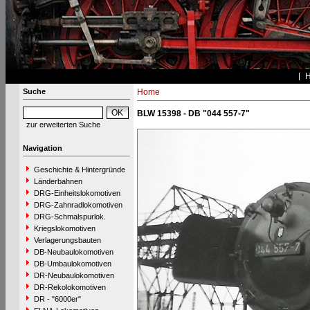
Suche
Home
BLW 15398 - DB "044 557-7"
zur erweiterten Suche
Navigation
Geschichte & Hintergründe
Länderbahnen
DRG-Einheitslokomotiven
DRG-Zahnradlokomotiven
DRG-Schmalspurlok.
Kriegslokomotiven
Verlagerungsbauten
DB-Neubaulokomotiven
DB-Umbaulokomotiven
DR-Neubaulokomotiven
DR-Rekolokomotiven
DR - "6000er"