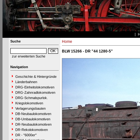
Suche
Home
BLW 15266 - DR "44 1280-5"
zur erweiterten Suche
Navigation
Geschichte & Hintergründe
Länderbahnen
DRG-Einheitslokomotiven
DRG-Zahnradlokomotiven
DRG-Schmalspurlok.
Kriegslokomotiven
Verlagerungsbauten
DB-Neubaulokomotiven
DB-Umbaulokomotiven
DR-Neubaulokomotiven
DR-Rekolokomotiven
DR - "6000er"