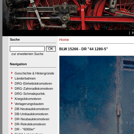
Suche
Home
BLW 15266 - DR "44 1280-5"
zur erweiterten Suche
Navigation
Geschichte & Hintergründe
Länderbahnen
DRG-Einheitslokomotiven
DRG-Zahnradlokomotiven
DRG-Schmalspurlok.
Kriegslokomotiven
Verlagerungsbauten
DB-Neubaulokomotiven
DB-Umbaulokomotiven
DR-Neubaulokomotiven
DR-Rekolokomotiven
DR - "6000er"