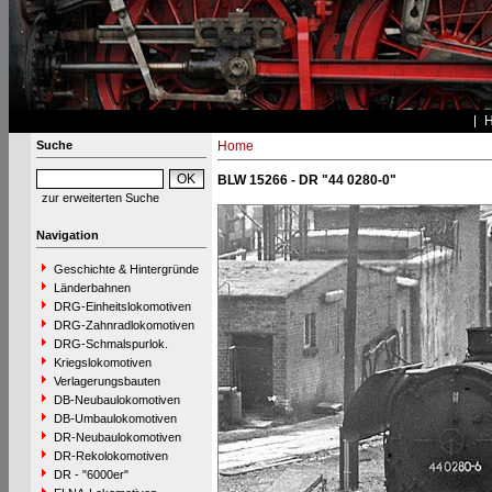
Suche
Home
BLW 15266 - DR "44 0280-0"
zur erweiterten Suche
Navigation
Geschichte & Hintergründe
Länderbahnen
DRG-Einheitslokomotiven
DRG-Zahnradlokomotiven
DRG-Schmalspurlok.
Kriegslokomotiven
Verlagerungsbauten
DB-Neubaulokomotiven
DB-Umbaulokomotiven
DR-Neubaulokomotiven
DR-Rekolokomotiven
DR - "6000er"