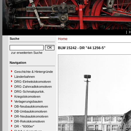
Suche
Home
BLW 15242 - DR "44 1256-5"
zur erweiterten Suche
Navigation
Geschichte & Hintergründe
Länderbahnen
DRG-Einheitslokomotiven
DRG-Zahnradlokomotiven
DRG-Schmalspurlok.
Kriegslokomotiven
Verlagerungsbauten
DB-Neubaulokomotiven
DB-Umbaulokomotiven
DR-Neubaulokomotiven
DR-Rekolokomotiven
DR - "6000er"