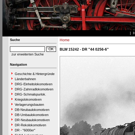
Suche
Home
BLW 15242 - DR "44 0256-6"
zur erweiterten Suche
Navigation
Geschichte & Hintergründe
Länderbahnen
DRG-Einheitslokomotiven
DRG-Zahnradlokomotiven
DRG-Schmalspurlok.
Kriegslokomotiven
Verlagerungsbauten
DB-Neubaulokomotiven
DB-Umbaulokomotiven
DR-Neubaulokomotiven
DR-Rekolokomotiven
DR - "6000er"