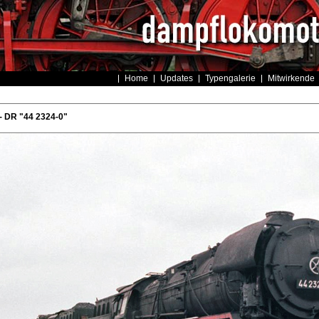
Home
Updates
Typengalerie
Mitwirkende
- DR "44 2324-0"