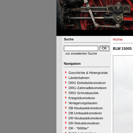
Suche
Home
BLW 15005 
zur erweiterten Suche
Navigation
Geschichte & Hintergründe
Länderbahnen
DRG-Einheitslokomotiven
DRG-Zahnradlokomotiven
DRG-Schmalspurlok.
Kriegslokomotiven
Verlagerungsbauten
DB-Neubaulokomotiven
DB-Umbaulokomotiven
DR-Neubaulokomotiven
DR-Rekolokomotiven
DR - "6000er"