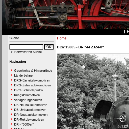
Suche
Home
BLW 15005 - DR "44 2324-0"
zur erweiterten Suche
Navigation
Geschichte & Hintergründe
Länderbahnen
DRG-Einheitslokomotiven
DRG-Zahnradlokomotiven
DRG-Schmalspurlok.
Kriegslokomotiven
Verlagerungsbauten
DB-Neubaulokomotiven
DB-Umbaulokomotiven
DR-Neubaulokomotiven
DR-Rekolokomotiven
DR - "6000er"