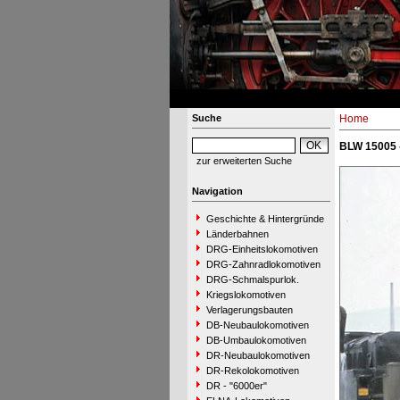
Suche
Home
BLW 15005 
zur erweiterten Suche
Navigation
Geschichte & Hintergründe
Länderbahnen
DRG-Einheitslokomotiven
DRG-Zahnradlokomotiven
DRG-Schmalspurlok.
Kriegslokomotiven
Verlagerungsbauten
DB-Neubaulokomotiven
DB-Umbaulokomotiven
DR-Neubaulokomotiven
DR-Rekolokomotiven
DR - "6000er"