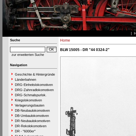
Suche
Home
BLW 15005 - DR "44 0324-2"
zur erweiterten Suche
Navigation
Geschichte & Hintergründe
Länderbahnen
DRG-Einheitslokomotiven
DRG-Zahnradlokomotiven
DRG-Schmalspurlok.
Kriegslokomotiven
Verlagerungsbauten
DB-Neubaulokomotiven
DB-Umbaulokomotiven
DR-Neubaulokomotiven
DR-Rekolokomotiven
DR - "6000er"