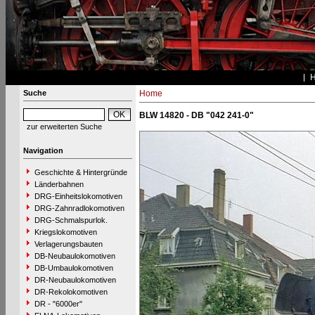
Suche
Home
BLW 14820 - DB "042 241-0"
zur erweiterten Suche
Navigation
Geschichte & Hintergründe
Länderbahnen
DRG-Einheitslokomotiven
DRG-Zahnradlokomotiven
DRG-Schmalspurlok.
Kriegslokomotiven
Verlagerungsbauten
DB-Neubaulokomotiven
DB-Umbaulokomotiven
DR-Neubaulokomotiven
DR-Rekolokomotiven
DR - "6000er"