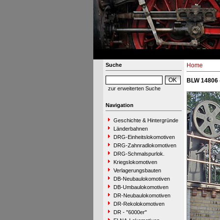
Suche
Home
BLW 14806 
zur erweiterten Suche
Navigation
Geschichte & Hintergründe
Länderbahnen
DRG-Einheitslokomotiven
DRG-Zahnradlokomotiven
DRG-Schmalspurlok.
Kriegslokomotiven
Verlagerungsbauten
DB-Neubaulokomotiven
DB-Umbaulokomotiven
DR-Neubaulokomotiven
DR-Rekolokomotiven
DR - "6000er"