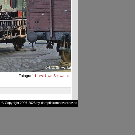
Fotograf:
Horst-Uwe Schwanke
© Copyright 2006-2026 by dampflokomotivarchiv.de