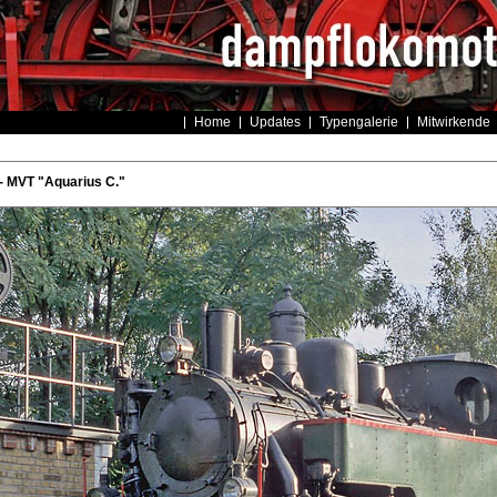
Home
Updates
Typengalerie
Mitwirkende
- MVT "Aquarius C."