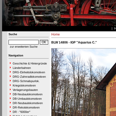
Suche
Home
BLW 14806 - IGP "Aquarius C."
zur erweiterten Suche
Navigation
Geschichte & Hintergründe
Länderbahnen
DRG-Einheitslokomotiven
DRG-Zahnradlokomotiven
DRG-Schmalspurlok.
Kriegslokomotiven
Verlagerungsbauten
DB-Neubaulokomotiven
DB-Umbaulokomotiven
DR-Neubaulokomotiven
DR-Rekolokomotiven
DR - "6000er"