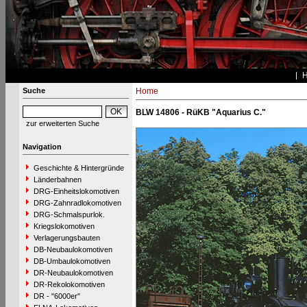
Suche
Home
BLW 14806 - RüKB "Aquarius C."
zur erweiterten Suche
Navigation
Geschichte & Hintergründe
Länderbahnen
DRG-Einheitslokomotiven
DRG-Zahnradlokomotiven
DRG-Schmalspurlok.
Kriegslokomotiven
Verlagerungsbauten
DB-Neubaulokomotiven
DB-Umbaulokomotiven
DR-Neubaulokomotiven
DR-Rekolokomotiven
DR - "6000er"