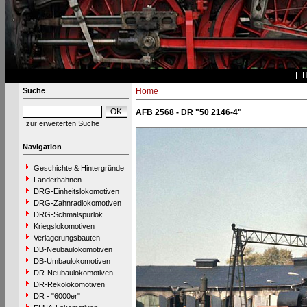
Suche
Home
AFB 2568 - DR "50 2146-4"
zur erweiterten Suche
Navigation
Geschichte & Hintergründe
Länderbahnen
DRG-Einheitslokomotiven
DRG-Zahnradlokomotiven
DRG-Schmalspurlok.
Kriegslokomotiven
Verlagerungsbauten
DB-Neubaulokomotiven
DB-Umbaulokomotiven
DR-Neubaulokomotiven
DR-Rekolokomotiven
DR - "6000er"